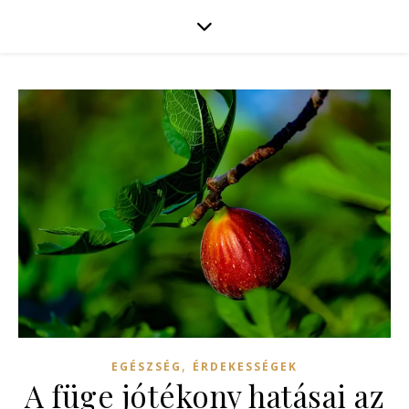
,
EGÉSZSÉG
ÉRDEKESSÉGEK
A füge jótékony hatásai az