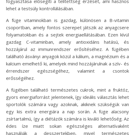
fogyasztása elősegíti a telítettség érzését, ami hasznos
lehet a testsúly kontrollálásában.
A füge vitaminokban is gazdag, különösen a B-vitamin
csoportban, amely fontos szerepet játszik az anyagcsere
folyamatokban és a sejtek energiaellátásában. Ezen kívül
gazdag C-vitaminban, amely antioxidáns hatású, és
hozzájárul az immunrendszer erősítéséhez. A fügében
található ásványi anyagok közül a kálium, a magnézium és a
kalcium emelhető ki, amelyek mind hozzájárulnak a szív- és
érrendszer egészségéhez, valamint a csontok
erősségéhez.
A fügében található természetes cukrok, mint a fruktóz,
gyors energiaforrást jelentenek, így ideális választás lehet
sportolók számára vagy azoknak, akiknek szükségük van
egy kis extra energiára a nap során. A füge alacsony
zsírtartalmú, így a diétázók számára is kiváló lehetőség. Az
édes íze miatt sokan egészséges alternatívaként
használják a desszertekben, mivel természetes