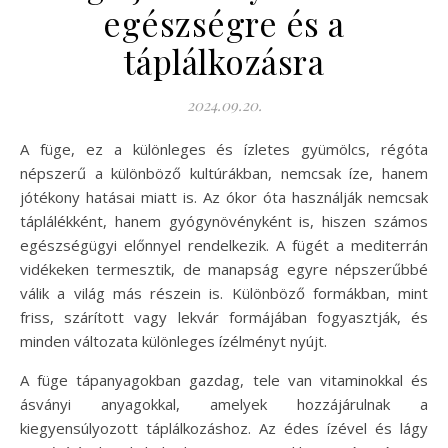
egészségre és a
táplálkozásra
2024.09.20.
A füge, ez a különleges és ízletes gyümölcs, régóta
népszerű a különböző kultúrákban, nemcsak íze, hanem
jótékony hatásai miatt is. Az ókor óta használják nemcsak
táplálékként, hanem gyógynövényként is, hiszen számos
egészségügyi előnnyel rendelkezik. A fügét a mediterrán
vidékeken termesztik, de manapság egyre népszerűbbé
válik a világ más részein is. Különböző formákban, mint
friss, szárított vagy lekvár formájában fogyasztják, és
minden változata különleges ízélményt nyújt.
A füge tápanyagokban gazdag, tele van vitaminokkal és
ásványi anyagokkal, amelyek hozzájárulnak a
kiegyensúlyozott táplálkozáshoz. Az édes ízével és lágy