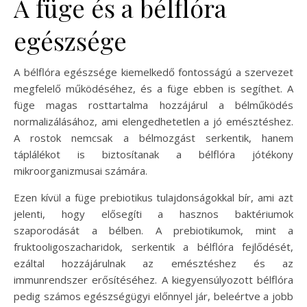
A füge és a bélflóra
egészsége
A bélflóra egészsége kiemelkedő fontosságú a szervezet
megfelelő működéséhez, és a füge ebben is segíthet. A
füge magas rosttartalma hozzájárul a bélműködés
normalizálásához, ami elengedhetetlen a jó emésztéshez.
A rostok nemcsak a bélmozgást serkentik, hanem
táplálékot is biztosítanak a bélflóra jótékony
mikroorganizmusai számára.
Ezen kívül a füge prebiotikus tulajdonságokkal bír, ami azt
jelenti, hogy elősegíti a hasznos baktériumok
szaporodását a bélben. A prebiotikumok, mint a
fruktooligoszacharidok, serkentik a bélflóra fejlődését,
ezáltal hozzájárulnak az emésztéshez és az
immunrendszer erősítéséhez. A kiegyensúlyozott bélflóra
pedig számos egészségügyi előnnyel jár, beleértve a jobb