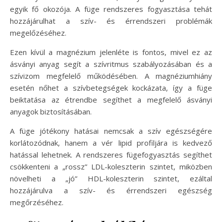
egyik fő okozója. A füge rendszeres fogyasztása tehát
hozzájárulhat a szív- és érrendszeri problémák
megelőzéséhez.
Ezen kívül a magnézium jelenléte is fontos, mivel ez az
ásványi anyag segít a szívritmus szabályozásában és a
szívizom megfelelő működésében. A magnéziumhiány
esetén nőhet a szívbetegségek kockázata, így a füge
beiktatása az étrendbe segíthet a megfelelő ásványi
anyagok biztosításában.
A füge jótékony hatásai nemcsak a szív egészségére
korlátozódnak, hanem a vér lipid profiljára is kedvező
hatással lehetnek. A rendszeres fügefogyasztás segíthet
csökkenteni a „rossz” LDL-koleszterin szintet, miközben
növelheti a „jó” HDL-koleszterin szintet, ezáltal
hozzájárulva a szív- és érrendszeri egészség
megőrzéséhez.