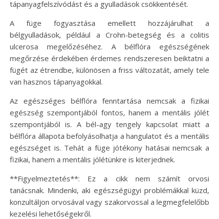
tápanyagfelszívódást és a gyulladások csökkentését.
A füge fogyasztása emellett hozzájárulhat a
bélgyulladások, például a Crohn-betegség és a colitis
ulcerosa megelőzéséhez. A bélflóra egészségének
megőrzése érdekében érdemes rendszeresen beiktatni a
fügét az étrendbe, különösen a friss változatát, amely tele
van hasznos tápanyagokkal.
Az egészséges bélflóra fenntartása nemcsak a fizikai
egészség szempontjából fontos, hanem a mentális jólét
szempontjából is. A bél-agy tengely kapcsolat miatt a
bélflóra állapota befolyásolhatja a hangulatot és a mentális
egészséget is. Tehát a füge jótékony hatásai nemcsak a
fizikai, hanem a mentális jólétünkre is kiterjednek.
**Figyelmeztetés**: Ez a cikk nem számít orvosi
tanácsnak. Mindenki, aki egészségügyi problémákkal küzd,
konzultáljon orvosával vagy szakorvossal a legmegfelelőbb
kezelési lehetőségekről.