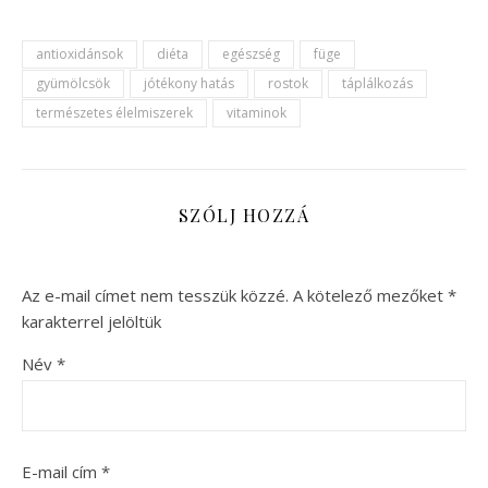
antioxidánsok
diéta
egészség
füge
gyümölcsök
jótékony hatás
rostok
táplálkozás
természetes élelmiszerek
vitaminok
SZÓLJ HOZZÁ
Az e-mail címet nem tesszük közzé.
A kötelező mezőket
*
karakterrel jelöltük
Név
*
E-mail cím
*