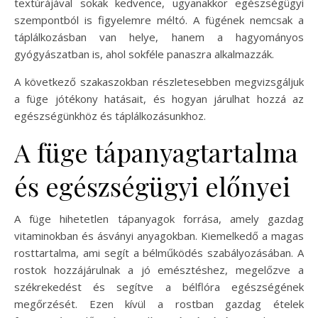
textúrájával sokak kedvence, ugyanakkor egészségügyi
szempontból is figyelemre méltó. A fügének nemcsak a
táplálkozásban van helye, hanem a hagyományos
gyógyászatban is, ahol sokféle panaszra alkalmazzák.
A következő szakaszokban részletesebben megvizsgáljuk
a füge jótékony hatásait, és hogyan járulhat hozzá az
egészségünkhöz és táplálkozásunkhoz.
A füge tápanyagtartalma
és egészségügyi előnyei
A füge hihetetlen tápanyagok forrása, amely gazdag
vitaminokban és ásványi anyagokban. Kiemelkedő a magas
rosttartalma, ami segít a bélműködés szabályozásában. A
rostok hozzájárulnak a jó emésztéshez, megelőzve a
székrekedést és segítve a bélflóra egészségének
megőrzését. Ezen kívül a rostban gazdag ételek