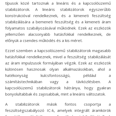
típusok közé tartoznak a lineáris és a kapcsolóüzemű
stabilizátorok. A lineáris stabilizátorok egyszerűbb
konstrukcióval rendelkeznek, és a kimeneti feszültség
stabilizálására a bemeneti feszültség és a kimeneti áram
folyamatos szabályozásával működnek. Ezek az eszközök
jellemzően alacsonyabb hatásfokkal rendelkeznek, de
előnyük a csendes működés és a kis méret.
Ezzel szemben a kapcsolóüzemű stabilizátorok magasabb
hatásfokkal rendelkeznek, mivel a feszültség stabilizálását
az áram impulzusok formájában végzik. Ezek az eszközök
különösen hasznosak olyan alkalmazásokban, ahol a
hatékonyság kulcsfontosságú, például a
számítástechnikában vagy a távközlésben. A
kapcsolóüzemű stabilizátorok hátránya, hogy gyakran
bonyolultabbak és zajosabbak, mint a lineáris változatok.
A stabilizátorok másik fontos csoportja a
feszültségszabályozó IC-k, amelyek integrált áramkörök