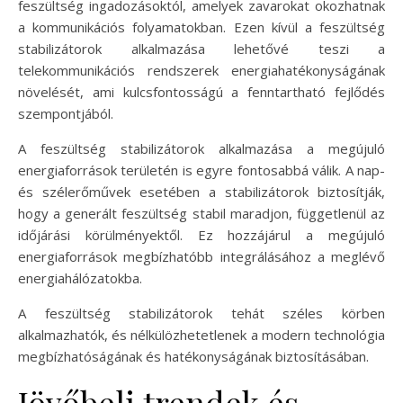
feszültség ingadozásoktól, amelyek zavarokat okozhatnak
a kommunikációs folyamatokban. Ezen kívül a feszültség
stabilizátorok alkalmazása lehetővé teszi a
telekommunikációs rendszerek energiahatékonyságának
növelését, ami kulcsfontosságú a fenntartható fejlődés
szempontjából.
A feszültség stabilizátorok alkalmazása a megújuló
energiaforrások területén is egyre fontosabbá válik. A nap-
és szélerőművek esetében a stabilizátorok biztosítják,
hogy a generált feszültség stabil maradjon, függetlenül az
időjárási körülményektől. Ez hozzájárul a megújuló
energiaforrások megbízhatóbb integrálásához a meglévő
energiahálózatokba.
A feszültség stabilizátorok tehát széles körben
alkalmazhatók, és nélkülözhetetlenek a modern technológia
megbízhatóságának és hatékonyságának biztosításában.
Jövőbeli trendek és