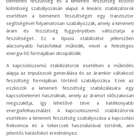
bemeneti feszültség és a kimeneti feszültség közötti
különbség szabályozásán alapul. A lineáris stabilizátorok
esetében a bemeneti feszültséget egy tranzisztor
segítségével folyamatosan szabályozzák, amely a kimeneti
áram és feszültség függvényében változtatja a
feszültséget. Ez a típusú stabilizátor jellemzően
alacsonyabb hatásfokkal működik, mivel a felesleges
energia hő formájában dissipálódik.
A kapcsolóüzemű stabilizátorok esetében a működés
alapja az impulzusok generálása és az áramkör váltakozó
feszültség formájában történő szabályozása. Ezek az
eszközök a kimeneti feszültség stabilizálására egy
kapcsolóelemet használnak, amely az áramot időszakosan
megszakítja, így lehetővé téve a hatékonyabb
energiafelhasználást. A kapcsolóüzemű stabilizátorok
esetében a kimeneti feszültség szabályozása a kapcsolási
frekvencia és a tekercsek használatával történik, ami
jelentős hatásfokot eredményez.