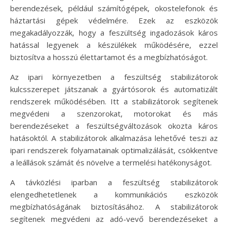
berendezések, például számítógépek, okostelefonok és
háztartási gépek védelmére. Ezek az eszközök
megakadályozzák, hogy a feszültség ingadozások káros
hatással legyenek a készülékek működésére, ezzel
biztosítva a hosszú élettartamot és a megbízhatóságot.
Az ipari környezetben a feszültség stabilizátorok
kulcsszerepet játszanak a gyártósorok és automatizált
rendszerek működésében. Itt a stabilizátorok segítenek
megvédeni a szenzorokat, motorokat és más
berendezéseket a feszültségváltozások okozta káros
hatásoktól. A stabilizátorok alkalmazása lehetővé teszi az
ipari rendszerek folyamatainak optimalizálását, csökkentve
a leállások számát és növelve a termelési hatékonyságot.
A távközlési iparban a feszültség stabilizátorok
elengedhetetlenek a kommunikációs eszközök
megbízhatóságának biztosításához. A stabilizátorok
segítenek megvédeni az adó-vevő berendezéseket a