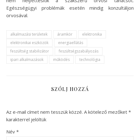
nem helyettesítik a szakszerű orvosi tanácsot.
Egészségügyi problémák esetén mindig konzultáljon
orvosával.
alkalmazási területek
áramkör
elektronika
elektronikai eszközök
energiaellátás
feszültség stabilizátor
feszültségszabályozás
ipari alkalmazások
működés
technológia
SZÓLJ HOZZÁ
Az e-mail címet nem tesszük közzé.
A kötelező mezőket
*
karakterrel jelöltük
Név
*