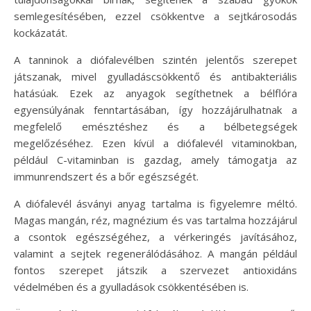
semlegesítésében, ezzel csökkentve a sejtkárosodás
kockázatát.
A tanninok a diófalevélben szintén jelentős szerepet
játszanak, mivel gyulladáscsökkentő és antibakteriális
hatásúak. Ezek az anyagok segíthetnek a bélflóra
egyensúlyának fenntartásában, így hozzájárulhatnak a
megfelelő emésztéshez és a bélbetegségek
megelőzéséhez. Ezen kívül a diófalevél vitaminokban,
például C-vitaminban is gazdag, amely támogatja az
immunrendszert és a bőr egészségét.
A diófalevél ásványi anyag tartalma is figyelemre méltó.
Magas mangán, réz, magnézium és vas tartalma hozzájárul
a csontok egészségéhez, a vérkeringés javításához,
valamint a sejtek regenerálódásához. A mangán például
fontos szerepet játszik a szervezet antioxidáns
védelmében és a gyulladások csökkentésében is.