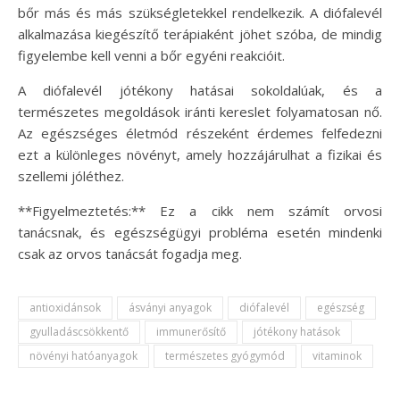
bőr más és más szükségletekkel rendelkezik. A diófalevél
alkalmazása kiegészítő terápiaként jöhet szóba, de mindig
figyelembe kell venni a bőr egyéni reakcióit.
A diófalevél jótékony hatásai sokoldalúak, és a
természetes megoldások iránti kereslet folyamatosan nő.
Az egészséges életmód részeként érdemes felfedezni
ezt a különleges növényt, amely hozzájárulhat a fizikai és
szellemi jóléthez.
**Figyelmeztetés:** Ez a cikk nem számít orvosi
tanácsnak, és egészségügyi probléma esetén mindenki
csak az orvos tanácsát fogadja meg.
antioxidánsok
ásványi anyagok
diófalevél
egészség
gyulladáscsökkentő
immunerősítő
jótékony hatások
növényi hatóanyagok
természetes gyógymód
vitaminok