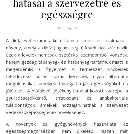
hatásai a szervezetre és
egészségre
2025.04.22.
A diófalevél számos kultúrában elismert és alkalmazott
növény, amely a diófa (Juglans regia) leveleiből származik.
Ezek a levelek nemcsak esztétikai szempontból vonzóak,
hanem gazdag tápanyag- és hatóanyag-tartalmuk miatt is
megérdemlik a figyelmet. A természet kincseinek
felfedezése során sokan keresnek olyan alternatív
megoldásokat, amelyek támogathatják egészségüket és
jólétüket. A diófalevél jótékony hatásai között szerepel a
gyulladáscsökkentő, antioxidáns és antibakteriális
tulajdonságok, amelyek hozzájárulhatnak a szervezet
védekezőképességének növeléséhez.
A növények és gyógynövények használata az
egészségmegőrzésben nem újkeletű, hiszen már