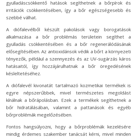
gyulladáscsökkentő hatások segíthetnek a bőrpírok és
irritációk csökkentésében, így a bőr egészségesebb és
szebbé válhat.
A diófalevélből készült pakolások vagy borogatások
alkalmazása a bőr problémás területein segíthet a
gyulladás csökkentésében és a bőr regenerálódásának
elősegítésében. Az antioxidánsok védik a bőrt a környezeti
tényezők, például a szennyezés és az UV-sugárzás káros
hatásaitól, így hozzájárulhatnak a bőr öregedésének
késleltetéséhez.
A diófalevél kivonatát tartalmazó kozmetikai termékek is
egyre népszerűbbek, mivel természetes megoldást
kínálnak a bőrápolásban. Ezek a termékek segíthetnek a
bőr hidratálásában, valamint a pattanások és egyéb
bőrproblémák megelőzésében.
Fontos hangsúlyozni, hogy a bőrproblémák kezelésére
mindig érdemes szakember tanácsát kérni, mivel minden