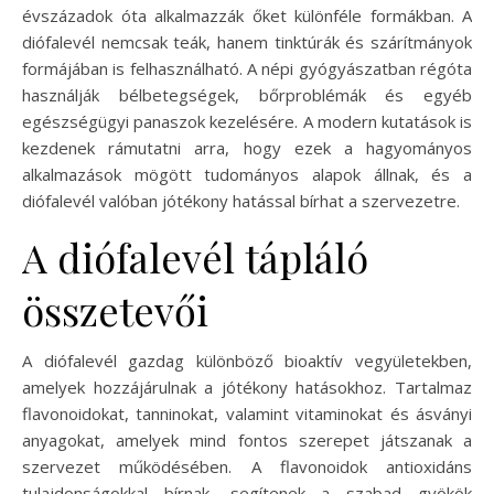
évszázadok óta alkalmazzák őket különféle formákban. A
diófalevél nemcsak teák, hanem tinktúrák és szárítmányok
formájában is felhasználható. A népi gyógyászatban régóta
használják bélbetegségek, bőrproblémák és egyéb
egészségügyi panaszok kezelésére. A modern kutatások is
kezdenek rámutatni arra, hogy ezek a hagyományos
alkalmazások mögött tudományos alapok állnak, és a
diófalevél valóban jótékony hatással bírhat a szervezetre.
A diófalevél tápláló
összetevői
A diófalevél gazdag különböző bioaktív vegyületekben,
amelyek hozzájárulnak a jótékony hatásokhoz. Tartalmaz
flavonoidokat, tanninokat, valamint vitaminokat és ásványi
anyagokat, amelyek mind fontos szerepet játszanak a
szervezet működésében. A flavonoidok antioxidáns
tulajdonságokkal bírnak, segítenek a szabad gyökök