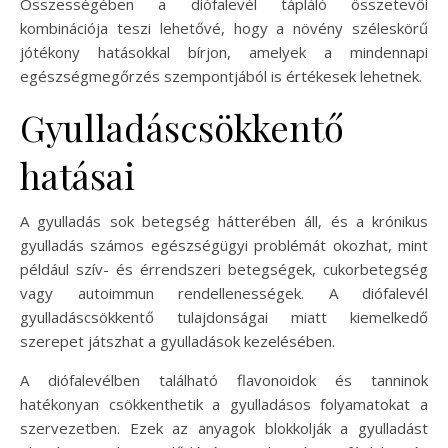
Összességében a diófalevél tápláló összetevői
kombinációja teszi lehetővé, hogy a növény széleskörű
jótékony hatásokkal bírjon, amelyek a mindennapi
egészségmegőrzés szempontjából is értékesek lehetnek.
Gyulladáscsökkentő
hatásai
A gyulladás sok betegség hátterében áll, és a krónikus
gyulladás számos egészségügyi problémát okozhat, mint
például szív- és érrendszeri betegségek, cukorbetegség
vagy autoimmun rendellenességek. A diófalevél
gyulladáscsökkentő tulajdonságai miatt kiemelkedő
szerepet játszhat a gyulladások kezelésében.
A diófalevélben található flavonoidok és tanninok
hatékonyan csökkenthetik a gyulladásos folyamatokat a
szervezetben. Ezek az anyagok blokkolják a gyulladást