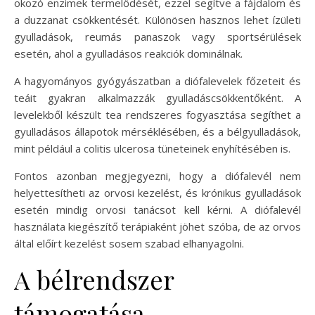
okozó enzimek termelődését, ezzel segítve a fájdalom és
a duzzanat csökkentését. Különösen hasznos lehet ízületi
gyulladások, reumás panaszok vagy sportsérülések
esetén, ahol a gyulladásos reakciók dominálnak.
A hagyományos gyógyászatban a diófalevelek főzeteit és
teáit gyakran alkalmazzák gyulladáscsökkentőként. A
levelekből készült tea rendszeres fogyasztása segíthet a
gyulladásos állapotok mérséklésében, és a bélgyulladások,
mint például a colitis ulcerosa tüneteinek enyhítésében is.
Fontos azonban megjegyezni, hogy a diófalevél nem
helyettesítheti az orvosi kezelést, és krónikus gyulladások
esetén mindig orvosi tanácsot kell kérni. A diófalevél
használata kiegészítő terápiaként jöhet szóba, de az orvos
által előírt kezelést sosem szabad elhanyagolni.
A bélrendszer
támogatása