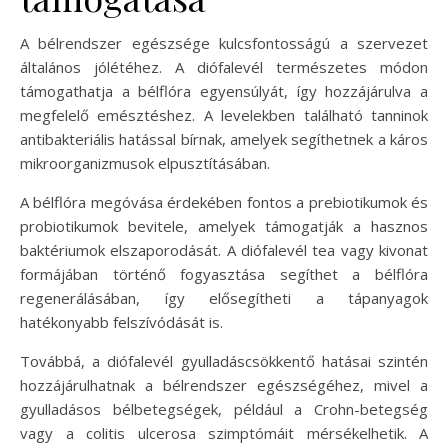
A bélrendszer egészsége kulcsfontosságú a szervezet
általános jólétéhez. A diófalevél természetes módon
támogathatja a bélflóra egyensúlyát, így hozzájárulva a
megfelelő emésztéshez. A levelekben található tanninok
antibakteriális hatással bírnak, amelyek segíthetnek a káros
mikroorganizmusok elpusztításában.
A bélflóra megóvása érdekében fontos a prebiotikumok és
probiotikumok bevitele, amelyek támogatják a hasznos
baktériumok elszaporodását. A diófalevél tea vagy kivonat
formájában történő fogyasztása segíthet a bélflóra
regenerálásában, így elősegítheti a tápanyagok
hatékonyabb felszívódását is.
Továbbá, a diófalevél gyulladáscsökkentő hatásai szintén
hozzájárulhatnak a bélrendszer egészségéhez, mivel a
gyulladásos bélbetegségek, például a Crohn-betegség
vagy a colitis ulcerosa szimptómáit mérsékelhetik. A