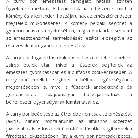
A curry por emésztést támogató hatásai szintén
figyelemre méltóak. A benne található fűszerek, mint a
kömény és a koriander, hozzájárulnak az emésztőrendszer
megfelelő működéséhez. A kömény például segíthet a
gyomorpanaszok enyhítésében, míg a koriander serkenti
az emésztőenzimek termelődését, ezáltal elősegítve az
étkezések utáni gyorsabb emésztést.
A curry por fogyasztása különösen hasznos lehet a nehéz,
zsíros ételek után, mivel a fűszerek segítenek az
emésztés gyorsításában és a puffadás csökkentésében. A
curry por emellett segíthet a bélflóra egészségének
megőrzésében is, mivel a fűszerek antibakteriális és
gombaellenes tulajdonságai hozzájárulhatnak a
bélrendszer egyensúlyának fenntartásához.
A curry por beépítése az étrendbe nemcsak az emésztést
javítja, hanem hozzájárulhat az általános közérzet
javulásához is. A fűszerek élénkítő hatásukkal segíthetnek a
fáradtság leküzdésében, így a curry por nemcsak ízletes,