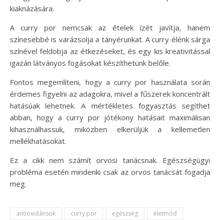
kiaknázására.
A curry por nemcsak az ételek ízét javítja, hanem
színesebbé is varázsolja a tányérunkat. A curry élénk sárga
színével feldobja az étkezéseket, és egy kis kreativitással
igazán látványos fogásokat készíthetünk belőle.
Fontos megemlíteni, hogy a curry por használata során
érdemes figyelni az adagokra, mivel a fűszerek koncentrált
hatásúak lehetnek. A mértékletes fogyasztás segíthet
abban, hogy a curry por jótékony hatásait maximálisan
kihasználhassuk, miközben elkerüljük a kellemetlen
mellékhatásokat.
Ez a cikk nem számít orvosi tanácsnak. Egészségügyi
probléma esetén mindenki csak az orvos tanácsát fogadja
meg.
antioxidánsok
curry por
egészség
életmód