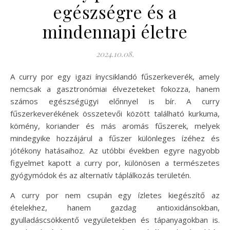
egészségre és a
mindennapi életre
2024.10.08.
A curry por egy igazi ínycsiklandó fűszerkeverék, amely
nemcsak a gasztronómiai élvezeteket fokozza, hanem
számos egészségügyi előnnyel is bír. A curry
fűszerkeverékének összetevői között található kurkuma,
kömény, koriander és más aromás fűszerek, melyek
mindegyike hozzájárul a fűszer különleges ízéhez és
jótékony hatásaihoz. Az utóbbi években egyre nagyobb
figyelmet kapott a curry por, különösen a természetes
gyógymódok és az alternatív táplálkozás területén.
A curry por nem csupán egy ízletes kiegészítő az
ételekhez, hanem gazdag antioxidánsokban,
gyulladáscsökkentő vegyületekben és tápanyagokban is.