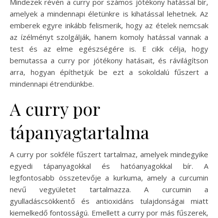
Mindezek révén a curry por számos jótékony hatással bír,
amelyek a mindennapi életünkre is kihatással lehetnek. Az
emberek egyre inkább felismerik, hogy az ételek nemcsak
az ízélményt szolgálják, hanem komoly hatással vannak a
test és az elme egészségére is. E cikk célja, hogy
bemutassa a curry por jótékony hatásait, és rávilágítson
arra, hogyan építhetjük be ezt a sokoldalú fűszert a
mindennapi étrendünkbe.
A curry por
tápanyagtartalma
A curry por sokféle fűszert tartalmaz, amelyek mindegyike
egyedi tápanyagokkal és hatóanyagokkal bír. A
legfontosabb összetevője a kurkuma, amely a curcumin
nevű vegyületet tartalmazza. A curcumin a
gyulladáscsökkentő és antioxidáns tulajdonságai miatt
kiemelkedő fontosságú. Emellett a curry por más fűszerek,