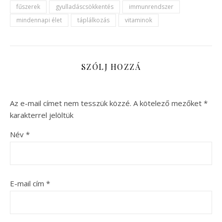
fűszerek
gyulladáscsökkentés
immunrendszer
mindennapi élet
táplálkozás
vitaminok
SZÓLJ HOZZÁ
Az e-mail címet nem tesszük közzé.
A kötelező mezőket
*
karakterrel jelöltük
Név
*
E-mail cím
*