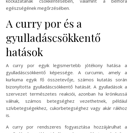
kockázatának csökkentésében, valamint a bélflóra
egészségének megőrzésében.
A curry por és a
gyulladáscsökkentő
hatások
A curry por egyik legismertebb jótékony hatása a
gyulladáscsökkentő képessége. A curcumin, amely a
kurkuma egyik fő összetevője, számos kutatás során
bizonyította gyulladáscsökkentő hatását. A gyulladások a
szervezet természetes reakciói, azonban ha krónikussá
válnak, számos betegséghez vezethetnek, például
szívbetegségekhez, cukorbetegséghez vagy akár rákhoz
is.
A curry por rendszeres fogyasztása hozzájárulhat a