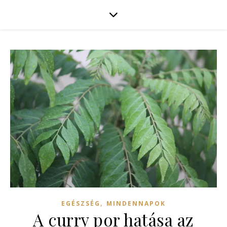
,
EGÉSZSÉG
MINDENNAPOK
A curry por hatása az