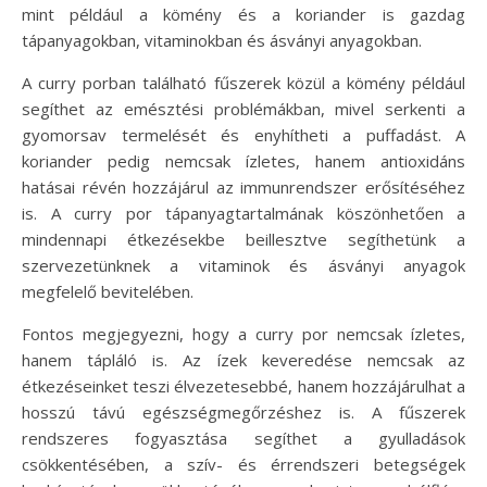
mint például a kömény és a koriander is gazdag
tápanyagokban, vitaminokban és ásványi anyagokban.
A curry porban található fűszerek közül a kömény például
segíthet az emésztési problémákban, mivel serkenti a
gyomorsav termelését és enyhítheti a puffadást. A
koriander pedig nemcsak ízletes, hanem antioxidáns
hatásai révén hozzájárul az immunrendszer erősítéséhez
is. A curry por tápanyagtartalmának köszönhetően a
mindennapi étkezésekbe beillesztve segíthetünk a
szervezetünknek a vitaminok és ásványi anyagok
megfelelő bevitelében.
Fontos megjegyezni, hogy a curry por nemcsak ízletes,
hanem tápláló is. Az ízek keveredése nemcsak az
étkezéseinket teszi élvezetesebbé, hanem hozzájárulhat a
hosszú távú egészségmegőrzéshez is. A fűszerek
rendszeres fogyasztása segíthet a gyulladások
csökkentésében, a szív- és érrendszeri betegségek