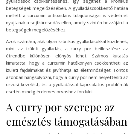
gyulladások csökkentéséhez, így segíthet a krónikus
betegségek megelőzésében. A gyulladáscsökkentő hatása
mellett a curcumin antioxidáns tulajdonságai is védelmet
nyújtanak a sejtkárosodás ellen, amely szintén hozzájárul a
betegségek megelőzéséhez.
Azok számára, akik olyan krónikus gyulladásokkal küzdenek,
mint az ízületi gyulladás, a curry por beillesztése az
étrendbe különösen előnyös lehet. Számos kutatás
kimutatta, hogy a curcumin hatékonyan csökkentheti az
ízületi fájdalmakat és javíthatja az életminőséget. Fontos
azonban hangsúlyozni, hogy a curry por nem helyettesíti az
orvosi kezelést, és a gyulladással kapcsolatos problémák
esetén mindig érdemes orvoshoz fordulni.
A curry por szerepe az
emésztés támogatásában