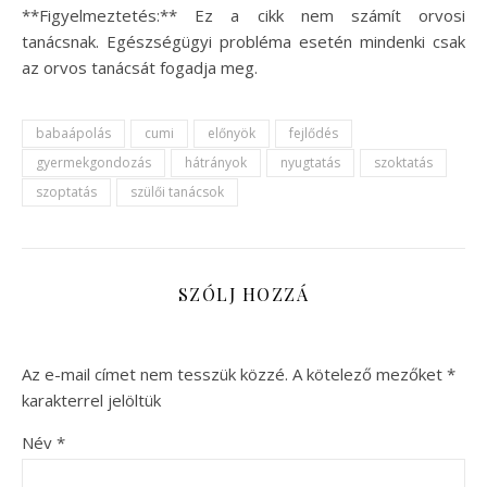
**Figyelmeztetés:** Ez a cikk nem számít orvosi
tanácsnak. Egészségügyi probléma esetén mindenki csak
az orvos tanácsát fogadja meg.
babaápolás
cumi
előnyök
fejlődés
gyermekgondozás
hátrányok
nyugtatás
szoktatás
szoptatás
szülői tanácsok
SZÓLJ HOZZÁ
Az e-mail címet nem tesszük közzé.
A kötelező mezőket
*
karakterrel jelöltük
Név
*