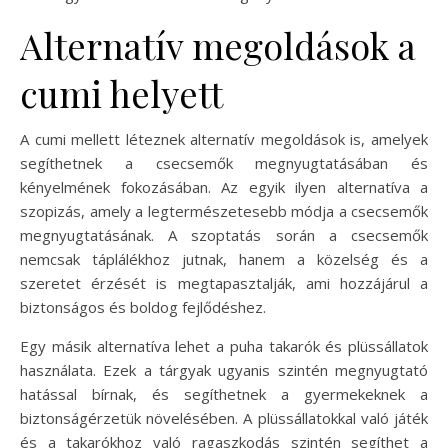
Alternatív megoldások a
cumi helyett
A cumi mellett léteznek alternatív megoldások is, amelyek
segíthetnek a csecsemők megnyugtatásában és
kényelmének fokozásában. Az egyik ilyen alternatíva a
szopizás, amely a legtermészetesebb módja a csecsemők
megnyugtatásának. A szoptatás során a csecsemők
nemcsak táplálékhoz jutnak, hanem a közelség és a
szeretet érzését is megtapasztalják, ami hozzájárul a
biztonságos és boldog fejlődéshez.
Egy másik alternatíva lehet a puha takarók és plüssállatok
használata. Ezek a tárgyak ugyanis szintén megnyugtató
hatással bírnak, és segíthetnek a gyermekeknek a
biztonságérzetük növelésében. A plüssállatokkal való játék
és a takarókhoz való ragaszkodás szintén segíthet a