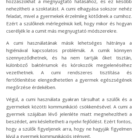
hozzászokhat a megnyugtató hatásához, és ez később
nehezítheti a szoktatást. A cumi elhagyása sokszor nehéz
feladat, mivel a gyermekek érzelmileg kötődnek a cumihoz.
Ezért a szülőknek mérlegelniük kell, hogy mikor és hogyan
cseréljék le a cumit más megnyugtató módszerekre.
A cumi használatának másik lehetséges hátránya a
higiéniával kapcsolatos problémák. A cumik könnyen
szennyeződhetnek, és ha nem tartják őket tisztán,
különböző baktériumok és kórokozók megjelenéséhez
vezethetnek. A cumi rendszeres tisztítása és
fertőtlenítése elengedhetetlen a gyermek egészségének
megőrzése érdekében.
Végül, a cumi használata gyakran társulhat a szülők és a
gyermekek közötti kommunikáció csökkenésével. A cumi a
gyermek szájában lévő jelenléte miatt megnehezítheti a
beszédet, ami késleltetheti a nyelvi fejlődést. Ezért fontos,
hogy a szülők figyeljenek arra, hogy ne hagyják figyelmen
kívül a gyermek kommunikációs igényeit.