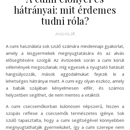
hátrányai: mit érdemes
tudni róla?
2025.05.28.
A cumi használata sok szülő számára mindennapi gyakorlat,
amely a kisgyermekek megnyugtatására és az alvás
elősegítésére szolgál. Az évtizedek során a cumi körüli
vélemények megoszlanak; míg egyesek a nyugtató hatását
hangsúlyozzák, mások aggodalmukat fejezik ki a
lehetséges hátrányai miatt. A cumi egy olyan eszköz, amely
a babák szájában kényelmesen elfér, és számos
helyzetben segíthet, de nem mentes a vitáktól.
A cumi csecsemőkorban különösen népszerű, hiszen a
szopás reflexe a csecsemők természetes igénye. Sok
szülő tapasztalta, hogy a cumi segítségével könnyebben
megnyugtathatják gyermeküket, így a cumi szerepe nem