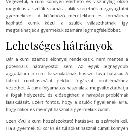
Végezetül, a cumi könnyen elérhető és viszonylag olcsó
megoldás a szülők számára, akik szeretnék megnyugtatni
gyermeküket. A különböző méretekben és formákban
kapható cumik közül a szülők választhatnak, így
megtalálhatják a gyermekük számára legmegfelelőbbet.
Lehetséges hátrányok
Bár a cumi számos előnnyel rendelkezik, nem mentes a
potenciális hátrányoktól sem. Az egyik legnagyobb
aggodalom a cumi használatának hosszú távú hatásai. A
túlzott cumihasználat például fogászati problémákhoz
vezethet. A cumi folyamatos használata megváltoztathatja
a fogak helyzetét, és elősegítheti a harapási problémák
kialakulását. Ezért fontos, hogy a szülők figyeljenek arra,
hogy mikor és mennyit használ a gyermekük cumit.
Ezen kívül a cumi hozzászoktató hatásával is számolni kell.
Ha a gyermek túl korán és túl sokat használ cumit, könnyen