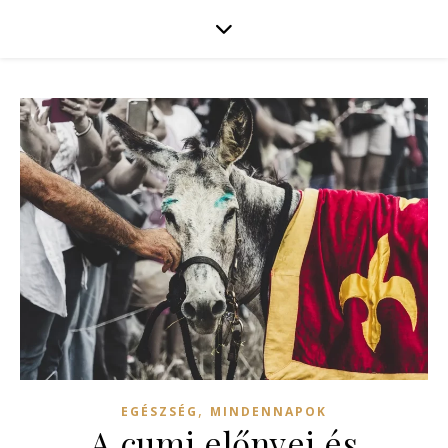
,
EGÉSZSÉG
MINDENNAPOK
A cumi előnyei és