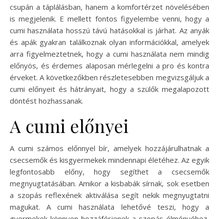
csupán a táplálásban, hanem a komfortérzet növelésében
is megjelenik. E mellett fontos figyelembe venni, hogy a
cumi használata hosszú távú hatásokkal is járhat. Az anyák
és apák gyakran találkoznak olyan információkkal, amelyek
arra figyelmeztetnek, hogy a cumi használata nem mindig
előnyös, és érdemes alaposan mérlegelni a pro és kontra
érveket. A következőkben részletesebben megvizsgáljuk a
cumi előnyeit és hátrányait, hogy a szülők megalapozott
döntést hozhassanak.
A cumi előnyei
A cumi számos előnnyel bír, amelyek hozzájárulhatnak a
csecsemők és kisgyermekek mindennapi életéhez. Az egyik
legfontosabb előny, hogy segíthet a csecsemők
megnyugtatásában. Amikor a kisbabák sírnak, sok esetben
a szopás reflexének aktiválása segít nekik megnyugtatni
magukat. A cumi használata lehetővé teszi, hogy a
gyermekek könnyen hozzáférjenek a szopás élményéhez,