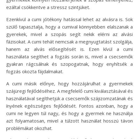
ezáltal csökkentve a stressz szintjüket.
Ezenkívül a cumi jótékony hatással lehet az alvásra is. Sok
szülő tapasztalja, hogy a cumival könnyebben elalszanak a
gyerekek, mivel a szopás segít nekik elérni az alvási
fázisokat. A cumi tehát nemcsak a megnyugtatást szolgálja,
hanem az alvás elősegítését is. Ezen kívül a cumi
használata segíthet a fogzás során is, mivel a csecsemők
gyakran rágcsálnak és szopogatnak, hogy enyhítsék a
fogzás okozta fájdalmakat.
A cumi másik előnye, hogy hozzájárulhat a gyermekek
szájüregi fejlődéséhez. A megfelelő cumi kiválasztásával és
használatával segíthetjük a csecsemők szájizomzatának és
ínyének egészséges fejlődését. Fontos azonban, hogy a
cumi ne legyen túl nagy, és hogy a gyermek ne használja
azt folyamatosan, mivel a túlzott használat hosszú távon
problémákat okozhat.