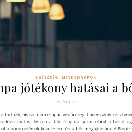
,
EGÉSZSÉG
MINDENNAPOK
mpa jótékony hatásai a b
2026.01.22.
zé tartozik, hiszen nem csupán védőréteg, hanem aktív résztvevő
dően fontos, hiszen a bőr állapota sokat elárul a belső 
nál a bőrproblémák kezelésére és a bőr megújítására. A Bioptro