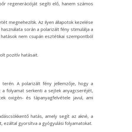
 bőr regenerációját segíti elő, hanem számos
tét megnehezítik. Az ilyen állapotok kezelése
asználata során a polarizált fény stimulálja a
ny hatások nem csupán esztétikai szempontból
t pozitív hatásait.
terén. A polarizált fény jellemzője, hogy a
 a folyamat serkenti a sejtek anyagcseréjét,
ek oxigén- és tápanyagfelvétele javul, ami
adáscsökkentő hatás, amely segít az akné, a
, ezáltal gyorsítva a gyógyulási folyamatokat.