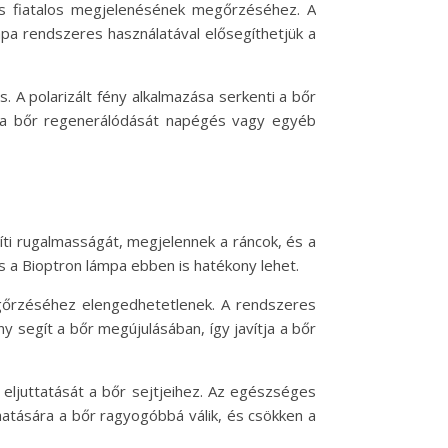
 és fiatalos megjelenésének megőrzéséhez. A
mpa rendszeres használatával elősegíthetjük a
A polarizált fény alkalmazása serkenti a bőr
i a bőr regenerálódását napégés vagy egyéb
ti rugalmasságát, megjelennek a ráncok, és a
és a Bioptron lámpa ebben is hatékony lehet.
egőrzéséhez elengedhetetlenek. A rendszeres
y segít a bőr megújulásában, így javítja a bőr
 eljuttatását a bőr sejtjeihez. Az egészséges
hatására a bőr ragyogóbbá válik, és csökken a