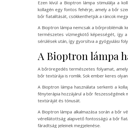
Ezen kívül a Bioptron lámpa stimulálja a k
kollagén egy fontos fehérje, amely a bőr sze
bőr fiatalítását, csökkenthetjük a ráncok megje
A Bioptron lámpa nemcsak a bőrproblémák kez
természetes vízmegkötő képességét, így a 
sérülések után, így gyorsítva a gyógyulási fol
A Bioptron lámpa h
A bőröregedés természetes folyamat, amely e
bőr textúrája is romlik. Sok ember keres olya
A Bioptron lámpa használata serkenti a kol
fényterápia hozzájárul a bőr feszességének nö
textúráját és tónusát.
A Bioptron lámpa alkalmazása során a bőr vér
vérellátottság alapvető fontosságú a bőr fia
fáradtság jeleinek megjelenése.