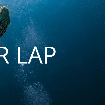
R LAP