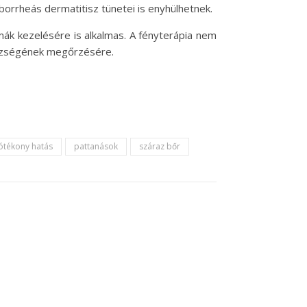
borrheás dermatitisz tünetei is enyhülhetnek.
ák kezelésére is alkalmas. A fényterápia nem
gészségének megőrzésére.
ótékony hatás
pattanások
száraz bőr