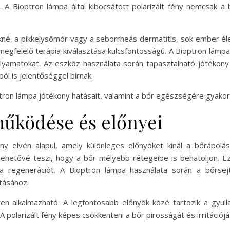
 A Bioptron lámpa által kibocsátott polarizált fény nemcsak a
né, a pikkelysömör vagy a seborrheás dermatitis, sok ember éle
felelő terápia kiválasztása kulcsfontosságú. A Bioptron lámpa h
 folyamatokat. Az eszköz használata során tapasztalható jótéko
ól is jelentőséggel bírnak.
on lámpa jótékony hatásait, valamint a bőr egészségére gyakorol
működése és előnyei
y elvén alapul, amely különleges előnyöket kínál a bőrápolás 
ehetővé teszi, hogy a bőr mélyebb rétegeibe is behatoljon. Ez
a regenerációt. A Bioptron lámpa használata során a bőrsejt
tásához.
en alkalmazható. A legfontosabb előnyök közé tartozik a gyull
olarizált fény képes csökkenteni a bőr pirosságát és irritációját