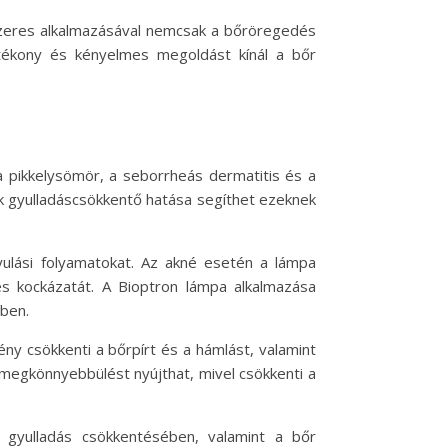
dszeres alkalmazásával nemcsak a bőröregedés
tékony és kényelmes megoldást kínál a bőr
 pikkelysömör, a seborrheás dermatitis és a
k gyulladáscsökkentő hatása segíthet ezeknek
yulási folyamatokat. Az akné esetén a lámpa
és kockázatát. A Bioptron lámpa alkalmazása
ében.
ny csökkenti a bőrpírt és a hámlást, valamint
megkönnyebbülést nyújthat, mivel csökkenti a
 gyulladás csökkentésében, valamint a bőr