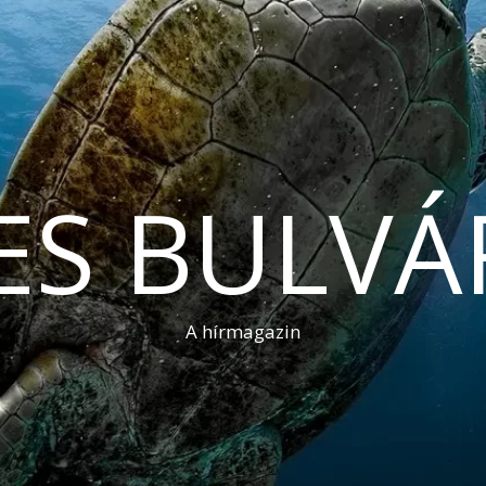
ES BULVÁ
A hírmagazin