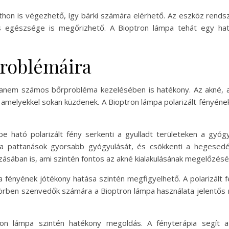
thon is végezhető, így bárki számára elérhető. Az eszköz ren
és egészsége is megőrizhető. A Bioptron lámpa tehát egy ha
problémáira
 hanem számos bőrprobléma kezelésében is hatékony. Az akné, a
 amelyekkel sokan küzdenek. A Bioptron lámpa polarizált fényéne
e ható polarizált fény serkenti a gyulladt területeken a gyóg
ti a pattanások gyorsabb gyógyulását, és csökkenti a hegesed
zásában is, ami szintén fontos az akné kialakulásának megelőzés
fényének jótékony hatása szintén megfigyelhető. A polarizált fé
örben szenvedők számára a Bioptron lámpa használata jelentős 
on lámpa szintén hatékony megoldás. A fényterápia segít a