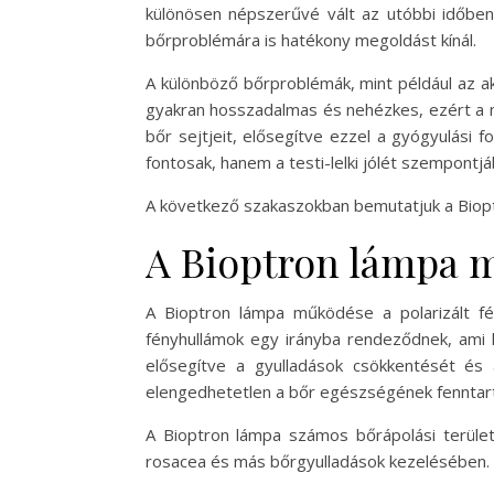
különösen népszerűvé vált az utóbbi időben.
bőrproblémára is hatékony megoldást kínál.
A különböző bőrproblémák, mint például az ak
gyakran hosszadalmas és nehézkes, ezért a meg
bőr sejtjeit, elősegítve ezzel a gyógyulási
fontosak, hanem a testi-lelki jólét szempontjáb
A következő szakaszokban bemutatjuk a Bioptr
A Bioptron lámpa 
A Bioptron lámpa működése a polarizált fén
fényhullámok egy irányba rendeződnek, ami l
elősegítve a gyulladások csökkentését és 
elengedhetetlen a bőr egészségének fenntar
A Bioptron lámpa számos bőrápolási terület
rosacea és más bőrgyulladások kezelésében. A p