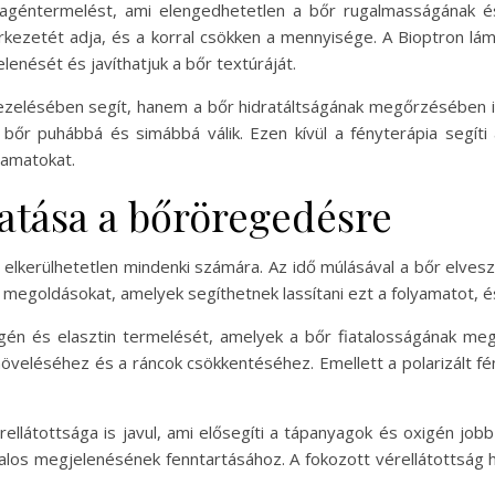
ollagéntermelést, ami elengedhetetlen a bőr rugalmasságának
rkezetét adja, és a korral csökken a mennyisége. A Bioptron lá
lenését és javíthatjuk a bőr textúráját.
elésében segít, hanem a bőr hidratáltságának megőrzésében is. 
bőr puhábbá és simábbá válik. Ezen kívül a fényterápia segít
yamatokat.
atása a bőröregedésre
lkerülhetetlen mindenki számára. Az idő múlásával a bőr elveszí
n megoldásokat, amelyek segíthetnek lassítani ezt a folyamatot, 
lagén és elasztin termelését, amelyek a bőr fiatalosságának m
veléséhez és a ráncok csökkentéséhez. Emellett a polarizált fén
ellátottsága is javul, ami elősegíti a tápanyagok és oxigén jobb
talos megjelenésének fenntartásához. A fokozott vérellátottság 