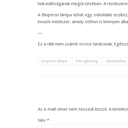
hidratáltságának megőrzésében. A rendszeres h
A Bioptron lámpa tehát egy sokoldalú eszköz
invazív módszer, amely otthon is könnyen al
—
Ez a cikk nem számít orvosi tanácsnak. Egész
bioptron lámpa
bőr egészség
bőrfiatalítás
Az e-mail címet nem tesszük közzé.
A kötele
Név
*