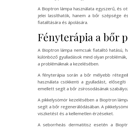
A Bioptron lámpa használata egyszerű, és ot
jelei lassíthatók, hanem a bőr szépsége 
fiatalítására és ápolására.
Fényterápia a bőr 
A Bioptron lámpa nemcsak fiatalító hatású,
különböző gyulladások mind olyan problémák,
a problémáknak a kezelésében.
A fényterápia során a bőr mélyebb rétegeib
használata csökkenti a gyulladást, elősegí
emellett segít a bőr zsírosodásának szabályo
A pikkelysömör kezelésében a Bioptron lámpa 
segít a bőr regenerálódásában. A pikkelysöm
viszketést és a kellemetlen érzéseket.
A seborrheás dermatitisz esetén a Bioptr