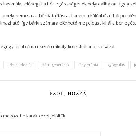
asználat elősegíti a bőr egészségének helyreállítását, így a se
, amely nemcsak a bőrfiatalításra, hanem a különböző bőrproblém
kalmazható, így bárki számára elérhető megoldást kínál a bőr e
ségügyi probléma esetén mindig konzultáljon orvosával.
bőrproblémák
bőrregeneráció
fényterápia
gyógyulás
j
SZÓLJ HOZZÁ
ző mezőket
*
karakterrel jelöltük