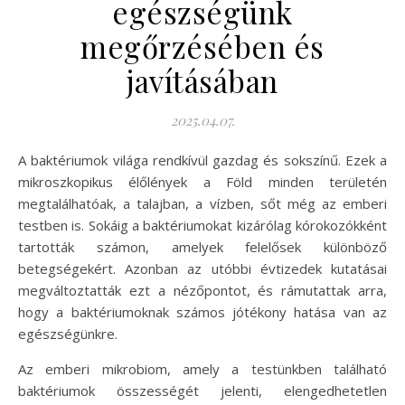
egészségünk
megőrzésében és
javításában
2025.04.07.
A baktériumok világa rendkívül gazdag és sokszínű. Ezek a
mikroszkopikus élőlények a Föld minden területén
megtalálhatóak, a talajban, a vízben, sőt még az emberi
testben is. Sokáig a baktériumokat kizárólag kórokozókként
tartották számon, amelyek felelősek különböző
betegségekért. Azonban az utóbbi évtizedek kutatásai
megváltoztatták ezt a nézőpontot, és rámutattak arra,
hogy a baktériumoknak számos jótékony hatása van az
egészségünkre.
Az emberi mikrobiom, amely a testünkben található
baktériumok összességét jelenti, elengedhetetlen