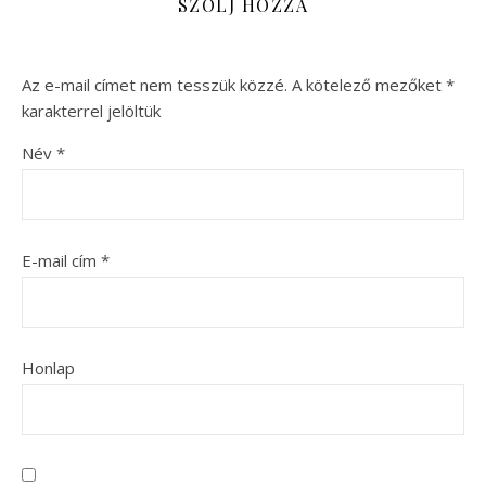
SZÓLJ HOZZÁ
Az e-mail címet nem tesszük közzé.
A kötelező mezőket
*
karakterrel jelöltük
Név
*
E-mail cím
*
Honlap