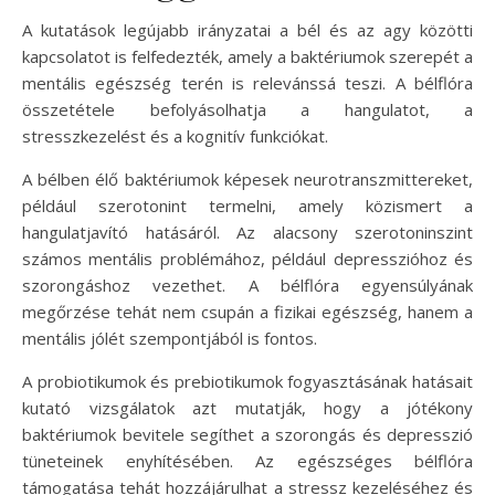
A kutatások legújabb irányzatai a bél és az agy közötti
kapcsolatot is felfedezték, amely a baktériumok szerepét a
mentális egészség terén is relevánssá teszi. A bélflóra
összetétele befolyásolhatja a hangulatot, a
stresszkezelést és a kognitív funkciókat.
A bélben élő baktériumok képesek neurotranszmittereket,
például szerotonint termelni, amely közismert a
hangulatjavító hatásáról. Az alacsony szerotoninszint
számos mentális problémához, például depresszióhoz és
szorongáshoz vezethet. A bélflóra egyensúlyának
megőrzése tehát nem csupán a fizikai egészség, hanem a
mentális jólét szempontjából is fontos.
A probiotikumok és prebiotikumok fogyasztásának hatásait
kutató vizsgálatok azt mutatják, hogy a jótékony
baktériumok bevitele segíthet a szorongás és depresszió
tüneteinek enyhítésében. Az egészséges bélflóra
támogatása tehát hozzájárulhat a stressz kezeléséhez és