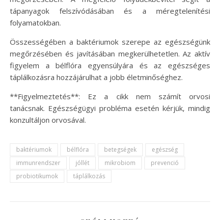
tápanyagok felszívódásában és a méregtelenítési
folyamatokban.
Összességében a baktériumok szerepe az egészségünk
megőrzésében és javításában megkerülhetetlen. Az aktív
figyelem a bélflóra egyensúlyára és az egészséges
táplálkozásra hozzájárulhat a jobb életminőséghez.
**Figyelmeztetés**: Ez a cikk nem számít orvosi
tanácsnak. Egészségügyi probléma esetén kérjük, mindig
konzultáljon orvosával.
baktériumok
bélflóra
betegségek
egészség
immunrendszer
jóllét
mikrobiom
prevenció
probiotikumok
táplálkozás