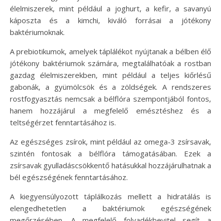
élelmiszerek, mint például a joghurt, a kefir, a savanyú
káposzta és a kimchi, kiváló forrásai a jótékony
baktériumoknak.
A prebiotikumok, amelyek táplálékot nyújtanak a bélben élő
jótékony baktériumok számára, megtalálhatóak a rostban
gazdag élelmiszerekben, mint például a teljes kiőrlésű
gabonák, a gyümölcsök és a zöldségek. A rendszeres
rostfogyasztás nemcsak a bélflóra szempontjából fontos,
hanem hozzájárul a megfelelő emésztéshez és a
teltségérzet fenntartásához is.
Az egészséges zsírok, mint például az omega-3 zsírsavak,
szintén fontosak a bélflóra támogatásában. Ezek a
zsírsavak gyulladáscsökkentő hatásukkal hozzájárulhatnak a
bél egészségének fenntartásához.
A kiegyensúlyozott táplálkozás mellett a hidratálás is
elengedhetetlen a baktériumok egészségének
megőrzésében. A megfelelő folyadékbevitel segít a