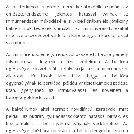
A baktériumok szerepe nem korlátozódik csupán az
emésztőrendszerre; jelentős hatással vannak az
immunrendszer működésére is. A bélflórában élő jótékony
baktériumok képesek stimulálni az immunválaszt, ezáltal
erősítve a szervezet védekezőképességét a kórokozókkal
szemben.
Az immunrendszer egy rendkívül összetett hálózat, amely
folyamatosan dolgozik a test védelmén. A bélflóra
egészsége közvetlenül befolyásolja az immunrendszer
állapotát. Kutatások kimutatták, hogy a bélflóra
egyensúlyának felborulása, például antibiotikumok szedése
után, gyengítheti az immunválaszt, és növelheti a
betegségek kockázatát.
A baktériumok által termelt rövidláncú zsírsavak, mint
például az butirát, gyulladáscsökkentő hatással bírnak, és
hozzájárulnak a bél nyálkahártyájának védelméhez. Az
egészséges bélflóra fenntartása tehát elengedhetetlen a