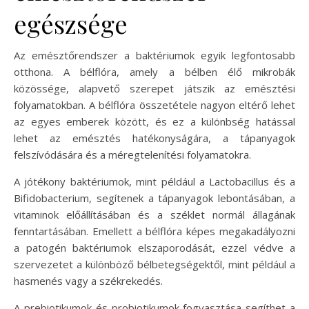
egészsége
Az emésztőrendszer a baktériumok egyik legfontosabb
otthona. A bélflóra, amely a bélben élő mikrobák
közössége, alapvető szerepet játszik az emésztési
folyamatokban. A bélflóra összetétele nagyon eltérő lehet
az egyes emberek között, és ez a különbség hatással
lehet az emésztés hatékonyságára, a tápanyagok
felszívódására és a méregtelenítési folyamatokra.
A jótékony baktériumok, mint például a Lactobacillus és a
Bifidobacterium, segítenek a tápanyagok lebontásában, a
vitaminok előállításában és a széklet normál állagának
fenntartásában. Emellett a bélflóra képes megakadályozni
a patogén baktériumok elszaporodását, ezzel védve a
szervezetet a különböző bélbetegségektől, mint például a
hasmenés vagy a székrekedés.
A prebiotikumok és probiotikumok fogyasztása segíthet a