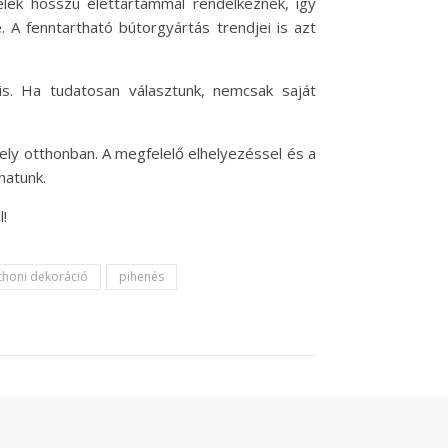
elek hosszú élettartammal rendelkeznek, így
A fenntartható bútorgyártás trendjei is azt
s. Ha tudatosan választunk, nemcsak saját
ely otthonban. A megfelelő elhelyezéssel és a
hatunk.
!
thoni dekoráció
pihenés