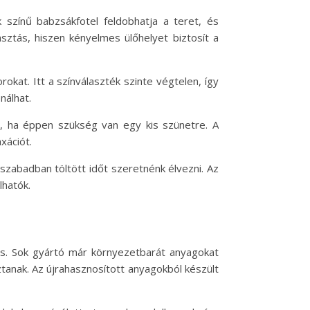
k színű babzsákfotel feldobhatja a teret, és
sztás, hiszen kényelmes ülőhelyet biztosít a
at. Itt a színválaszték szinte végtelen, így
nálhat.
é, ha éppen szükség van egy kis szünetre. A
xációt.
szabadban töltött időt szeretnénk élvezni. Az
lhatók.
is. Sok gyártó már környezetbarát anyagokat
ztanak. Az újrahasznosított anyagokból készült