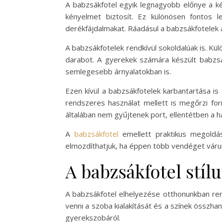
A babzsákfotel egyik legnagyobb előnye a ké
kényelmet biztosít. Ez különösen fontos 
derékfájdalmakat. Ráadásul a babzsákfotelek
A babzsákfotelek rendkívül sokoldalúak is. Kü
darabot. A gyerekek számára készült babzsá
semlegesebb árnyalatokban is.
Ezen kívül a babzsákfotelek karbantartása is
rendszeres használat mellett is megőrzi form
általában nem gyűjtenek port, ellentétben a 
A
babzsákfotel
emellett praktikus megoldás
elmozdíthatjuk, ha éppen több vendéget várun
A babzsákfotel stíl
A babzsákfotel elhelyezése otthonunkban rend
venni a szoba kialakítását és a színek összha
gyerekszobáról.