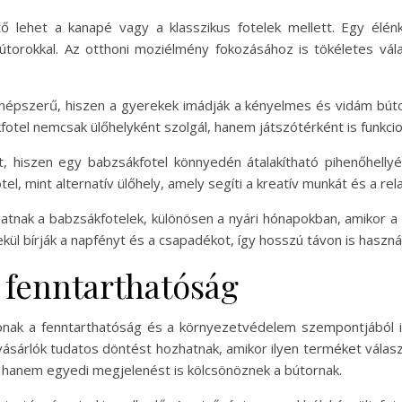
tő lehet a kanapé vagy a klasszikus fotelek mellett. Egy élén
útorokkal. Az otthoni moziélmény fokozásához is tökéletes vála
épszerű, hiszen a gyerekek imádják a kényelmes és vidám bútorok
fotel nemcsak ülőhelyként szolgál, hanem játszótérként is funkcio
t, hiszen egy babzsákfotel könnyedén átalakítható pihenőhelly
, mint alternatív ülőhely, amely segíti a kreatív munkát és a rela
atnak a babzsákfotelek, különösen a nyári hónapokban, amikor a 
kül bírják a napfényt és a csapadékot, így hosszú távon is haszná
 fenntarthatóság
pnak a fenntarthatóság és a környezetvédelem szempontjából 
vásárlók tudatos döntést hozhatnak, amikor ilyen terméket válas
 hanem egyedi megjelenést is kölcsönöznek a bútornak.