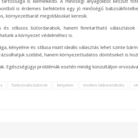
tartóssága is kiemelkedő. A minőségi anyagokból készült fot
ntból is érdemes befektetni egy jó minőségű babzsákfotelbe. 
tós, környezetbarát megoldásokat keresik.
 és stílusos bútordarabok, hanem fenntartható választások i
lhatunk a környezet védelméhez is.
, kényelme és stílusa miatt ideális választás lehet szinte bárm
arázsolhatjuk szebbé, hanem környezettudatos döntéseket is hoz
nak. Egészségügyi problémák esetén mindig konzultáljon orvosával
és
funkcionális bútorok
kényelem
modern lakberendezés
ot