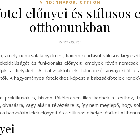
,
MINDENNAPOK
OTTHON
otel előnyei és stílusos 
otthonunkban
2025.09.20.
 amely nemcsak kényelmes, hanem rendkívül stílusos kiegészít
okoldalúságát és funkcionális előnyeit, amelyek révén nemcsa
ák a helyüket. A babzsákfotelek különböző anyagokból és 
hetők. A hagyományos fotelekhez képest a babzsákfotelek rendkí
 praktikusak is, hiszen tökéletesen illeszkednek a testhez,
a, olvasásra, vagy akár a tévézésre is, így nem meglepő, hogy sok
a babzsákfotelek előnyeit és a stílusos elhelyezésüket otthonun
yei