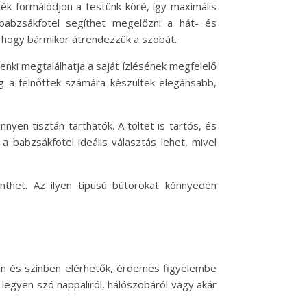
ék formálódjon a testünk köré, így maximális
babzsákfotel segíthet megelőzni a hát- és
 hogy bármikor átrendezzük a szobát.
enki megtalálhatja a saját ízlésének megfelelő
g a felnőttek számára készültek elegánsabb,
yen tisztán tarthatók. A töltet is tartós, és
a babzsákfotel ideális választás lehet, mivel
nthet. Az ilyen típusú bútorokat könnyedén
sban és színben elérhetők, érdemes figyelembe
 legyen szó nappaliról, hálószobáról vagy akár