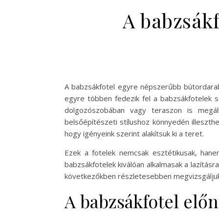
A babzsákf
A babzsákfotel egyre népszerűbb bútordarab,
egyre többen fedezik fel a babzsákfotelek s
dolgozószobában vagy teraszon is megállj
belsőépítészeti stílushoz könnyedén illeszt
hogy igényeink szerint alakítsuk ki a teret.
Ezek a fotelek nemcsak esztétikusak, hanem
babzsákfotelek kiválóan alkalmasak a lazításr
következőkben részletesebben megvizsgáljuk 
A babzsákfotel előn