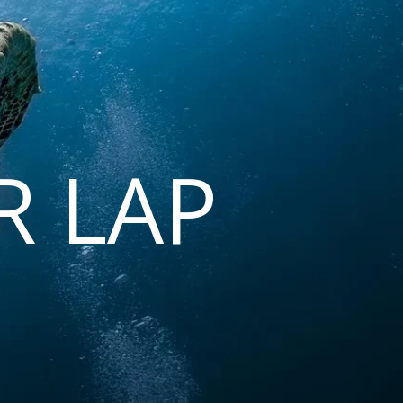
R LAP