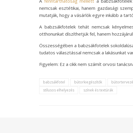
A
fenntarthatóság mellett
a babzsákfotelek 
nemcsak esztétikai, hanem gazdasági szempo
mutatják, hogy a vásárlók egyre inkább a tar
A babzsákfotelek tehát nemcsak kényelmes
otthonunkat díszíthetjük fel, hanem hozzájáru
Összességében a babzsákfotelek sokoldalúsága
tudatos választással nemcsak a lakásunkat v
Figyelem: Ez a cikk nem számít orvosi tanács
babzsákfotel
bútorkiegészítők
bútortervez
stílusos elhelyezés
színek és textúrák