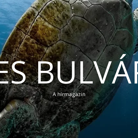
ES BULVÁ
A hírmagazin