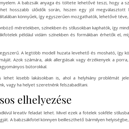
nyelem. A babzsák anyaga és töltete lehetővé teszi, hogy a sz
lehet hosszabb ülőidők során, hiszen egy jól megválasztott 
 általában könnyűek, így egyszerűen mozgathatók, lehetővé téve,
lönböző méretekben, színekben és stílusokban kaphatók, így mind
kfotelek például vidám színekben és formákban érhetők el, mí
 egyszerű. A legtöbb modell huzata levehető és mosható, így könn
áját. Azok számára, akik allergiásak vagy érzékenyek a porra, 
hagyományos bútorokkal.
 lehet kisebb lakásokban is, ahol a helyhiány problémát jele
k, vagy ha helyet szeretnénk felszabadítani.
usos elhelyezése
kívül kreatív feladat lehet. Mivel ezek a fotelek sokféle stílu
ngját. A babzsákfotel könnyen beilleszthető bármilyen helyiségbe,