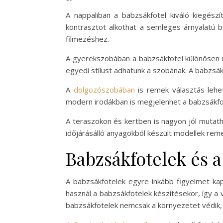
A nappaliban a babzsákfotel kiváló kiegészí
kontrasztot alkothat a semleges árnyalatú b
filmezéshez.
A gyerekszobában a babzsákfotel különösen n
egyedi stílust adhatunk a szobának. A babzsák
A
dolgozószobában
is remek választás lehe
modern irodákban is megjelenhet a babzsákfotel
A teraszokon és kertben is nagyon jól mutath
időjárásálló anyagokból készült modellek reme
Babzsákfotelek és a
A babzsákfotelek egyre inkább figyelmet ka
használ a babzsákfotelek készítésekor, így a 
babzsákfotelek nemcsak a környezetet védik,