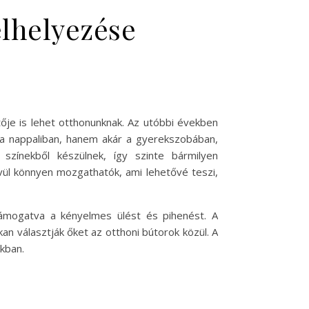
elhelyezése
ője is lehet otthonunknak. Az utóbbi években
k a nappaliban, hanem akár a gyerekszobában,
színekből készülnek, így szinte bármilyen
vül könnyen mozgathatók, ami lehetővé teszi,
 támogatva a kényelmes ülést és pihenést. A
an választják őket az otthoni bútorok közül. A
kban.