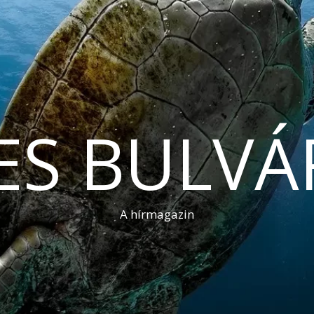
ES BULVÁ
A hírmagazin