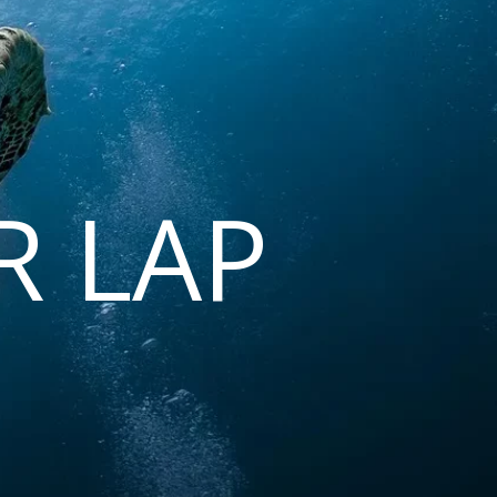
R LAP